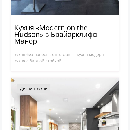
Кухня «Modern on the
Hudson» в Брайарклифф-
Манор
кухня без навесных шкафов
кухня модерн
кухня с барной стойкой
Дизайн кухни