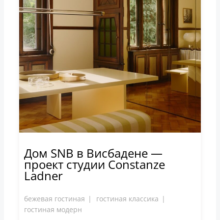
Дом SNB в Висбадене —
проект студии Constanze
Ladner
бежевая гостиная
гостиная классика
гостиная модерн