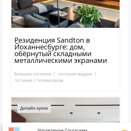
Резиденция Sandton в
Йоханнесбурге: дом,
обёрнутый складными
металлическими экранами
большая гостиная
гостиная модерн
гостиная с телевизором
Дизайн кухни
Управление Согласием