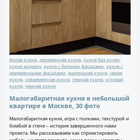
белая кухня
,
деревянная кухня
,
кухня без ручек
,
кухня модерн
,
кухня с белыми фасадами
,
кухня с
деревянными фасадами
,
маленькая кухня
,
серая
кухня
,
современная кухня
,
темная кухня
,
угловая
кухня
,
черная кухня
Малогабаритная кухня в небольшой
квартире в Москве, 30 фото
Малогабаритная кухня, игра с полками, текстурой и
бомбой в стене – история завершенного нами
проекта. Мы рассказываем как спроектировать
мебель на этапе ремонта, какие важны моменты