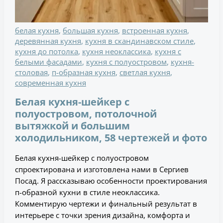
белая кухня
,
большая кухня
,
встроенная кухня
,
деревянная кухня
,
кухня в скандинавском стиле
,
кухня до потолка
,
кухня неоклассика
,
кухня с
белыми фасадами
,
кухня с полуостровом
,
кухня-
столовая
,
п-образная кухня
,
светлая кухня
,
современная кухня
Белая кухня-шейкер с
полуостровом, потолочной
вытяжкой и большим
холодильником, 58 чертежей и фото
Белая кухня-шейкер с полуостровом
спроектирована и изготовлена нами в Сергиев
Посад. Я рассказываю особенности проектирования
п-образной кухни в стиле неоклассика.
Комментирую чертежи и финальный результат в
интерьере с точки зрения дизайна, комфорта и