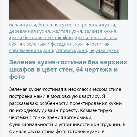
белая кухня
,
большая кухня
,
встроенная кухня
,
деревянная кухня
,
желтая кухня
,
зеленая кухня
,
кухня без навесных шкафов
,
кухня неоклассика
,
кухня с зелеными фасадами
,
кухня-гостиная
,
современная кухня
,
угловая кухня
,
черная кухня
Зеленая кухня-гостиная без верхних
шкафов в цвет стен, 64 чертежа и
фото
Зеленая кухня-гостиная в неоклассическом стиле
построена нами в московскую квартиру. Я
рассказываю особенности проектирования кухни
по исходному дизайн-проекту. Комментирую
чертежи с точки зрения эргономики,
функциональности и устойчивости конструкции. В
финале рассмотрим фото готовой кухни в