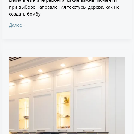
при выборе направления текстуры дерева, как не
создать бомбу
Далее »
Ремонт
кухни
без
оглядки
на
размеры
мебели,
кофе
в
городе,
34
миниатюры