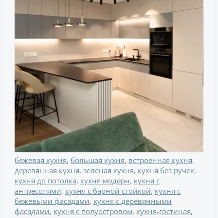
квартире,
99
фото
и
чертежей
бежевая кухня
,
большая кухня
,
встроенная кухня
,
деревянная кухня
,
зеленая кухня
,
кухня без ручек
,
кухня до потолка
,
кухня модерн
,
кухня с
антресолями
,
кухня с барной стойкой
,
кухня с
бежевыми фасадами
,
кухня с деревянными
фасадами
,
кухня с полуостровом
,
кухня-гостиная
,