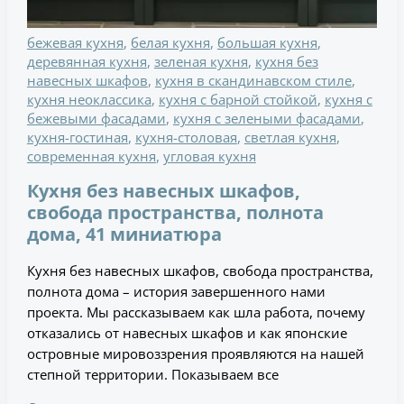
бежевая кухня
,
белая кухня
,
большая кухня
,
деревянная кухня
,
зеленая кухня
,
кухня без
навесных шкафов
,
кухня в скандинавском стиле
,
кухня неоклассика
,
кухня с барной стойкой
,
кухня с
бежевыми фасадами
,
кухня с зелеными фасадами
,
кухня-гостиная
,
кухня-столовая
,
светлая кухня
,
современная кухня
,
угловая кухня
Кухня без навесных шкафов,
свобода пространства, полнота
дома, 41 миниатюра
Кухня без навесных шкафов, свобода пространства,
полнота дома – история завершенного нами
проекта. Мы рассказываем как шла работа, почему
отказались от навесных шкафов и как японские
островные мировоззрения проявляются на нашей
степной территории. Показываем все