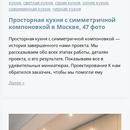
кухня
,
светлая кухня
,
серая кухня
,
синяя кухня
,
современная кухня
,
черная кухня
Просторная кухня с симметричной
компоновкой в Москве, 47 фото
Просторная кухня с симметричной компоновкой —
история завершенного нами проекта. Мы
рассказываем обо всех этапах работы, деталях
проекта, о его результате. Показываем все в
удивительных миниатюрах. Проектирование К нам
обратился заказчик, чтобы мы помогли ему
Далее »
Кухня-
ниша
в