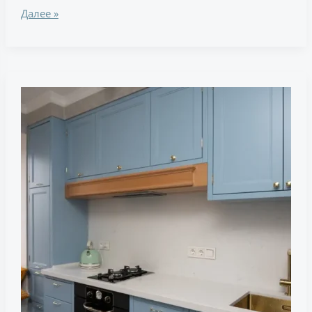
Далее »
Маленький
кухонный
гарнитур,
старинные
петли,
скрытый
радиатор,
31
миниатюра