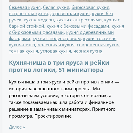
бежевая кухня
,
белая кухня
,
бирюзовая кухня
,
встроенная кухня
,
деревянная кухня
,
кухня без
ручек
,
кухня модерн
,
кухня с антресолями
,
кухня с
барной стойкой
,
кухня с бежевыми фасадами
,
кухня
с бирюзовыми фасадами
,
кухня с деревянными
фасадами
,
кухня с полуостровом
,
кухня-гостиная
,
кухня-ниша
,
маленькая кухня
,
современная кухня
,
темная кухня
,
угловая кухня
,
черная кухня
Кухня-ниша в три яруса и рейки
против логики, 51 миниатюра
Кухня-ниша в три яруса и рейки против логики —
история завершенного нами проекта. Мы
рассказываем условия, в которых он возник, а
также показываем как шла работа и финальное
решение в заманчивых миниатюрах. Приятного
просмотра. Проектирование
Далее »