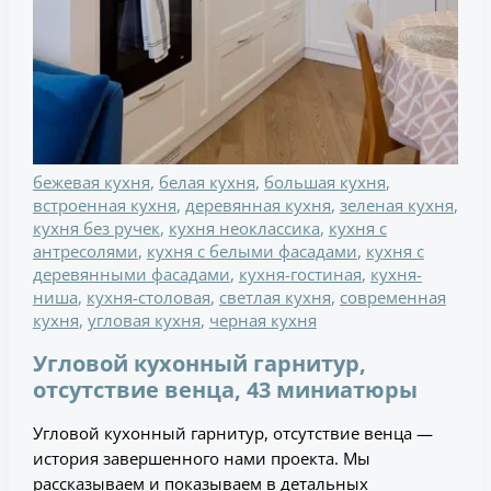
бежевая кухня
,
белая кухня
,
большая кухня
,
встроенная кухня
,
деревянная кухня
,
зеленая кухня
,
кухня без ручек
,
кухня неоклассика
,
кухня с
антресолями
,
кухня с белыми фасадами
,
кухня с
деревянными фасадами
,
кухня-гостиная
,
кухня-
ниша
,
кухня-столовая
,
светлая кухня
,
современная
кухня
,
угловая кухня
,
черная кухня
Угловой кухонный гарнитур,
отсутствие венца, 43 миниатюры
Угловой кухонный гарнитур, отсутствие венца —
история завершенного нами проекта. Мы
рассказываем и показываем в детальных