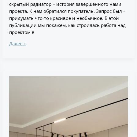
скрытый радиатор – история завершенного нами
проекта. К нам обратился покупатель. Запрос был –
придумать что-то красивое и необычное. В этой
публикации мы покажем, как строилась работа над
проектом в
Далее »
Кухня-
гостиная
с
рейками
за
1
миллион
рублей
в
московской