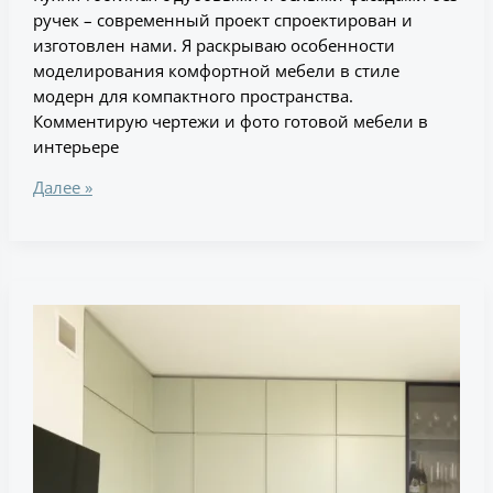
ручек – современный проект спроектирован и
изготовлен нами. Я раскрываю особенности
моделирования комфортной мебели в стиле
модерн для компактного пространства.
Комментирую чертежи и фото готовой мебели в
интерьере
Далее »
Проект
угловой
кухни
с
зелеными
и
деревянными
фасадами,