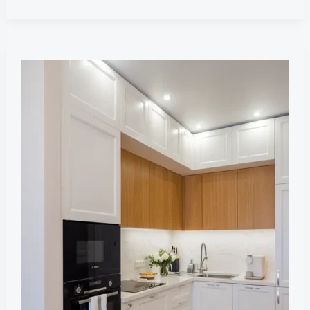
Угловой
кухонный
гарнитур,
отсутствие
венца,
43
миниатюры