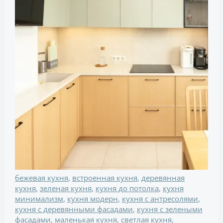
современный
модернизм
и
минимализм,
59
чертежей
и
фото
бежевая кухня
,
встроенная кухня
,
деревянная
кухня
,
зеленая кухня
,
кухня до потолка
,
кухня
минимализм
,
кухня модерн
,
кухня с антресолями
,
кухня с деревянными фасадами
,
кухня с зелеными
фасадами
,
маленькая кухня
,
светлая кухня
,