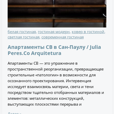
белая гостиная
,
гостиная модерн
,
ковер в гостиной
,
светлая гостиная
,
современная гостиная
Апартаменты CB в Сан-Паулу / Julia
Peres.Co Arquitetura
Апартаменты CB — это упражнение в
пространственной реорганизации, превращающее
строительные «патологии» в возможности для
осознанного проектирования. Интервенция
исследует взаимосвязь материи, света и тени
посредством тщательно отобранных материалов и
элементов: металлических конструкций,
выступающих плоскостями перерыва и
Далее »