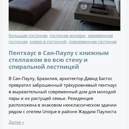
большая гостиная
,
гостиная модерн
,
деревянная
гостиная
,
ковер в гостиной
,
современная гостиная
Пентхаус в Сан-Паулу с книжным
стеллажом во всю стену и
спиральной лестницей
В Сан-Паулу, Бразилия, архитектор Давид Бастос
превратил заброшенный трёхуровневый пентхаус
в выразительный современный дом для молодой
пары и их растущей семьи. Резиденция
расположена в знаковом неоклассическом здании
рядом с отелем Unique в районе Жардим Паулиста
Далее »