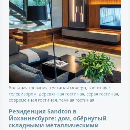
большая гостиная
,
гостиная модерн
,
гостиная с
телевизором
,
деревянная гостиная
,
серая гостиная
,
современная гостиная
,
темная гостиная
Резиденция Sandton в
Йоханнесбурге: дом, обёрнутый
складными металлическими