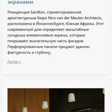
экранами
Резиденция Sandton, спроектированная
архитектурным бюро Nico van der Meulen Architects,
расположена в Йоханнесбурге, Южная Африка. Этот
современный дом определяют масштабные
складные алюминиевые экраны, которые
покрывают значительную часть фасадов.
Перфорированные панели придают зданию
фактурность и глубину,
Далее »
Дом
в
полутени
в
Мадриде