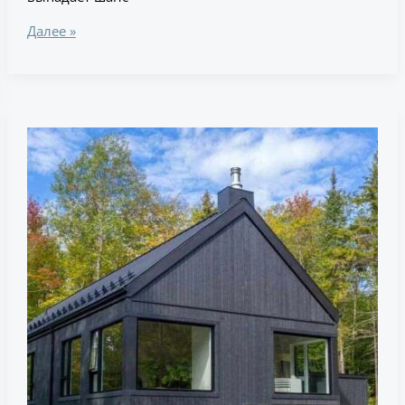
Далее »
Архитекторы
перевернули
привычную
планировку
дома
в
Квебеке