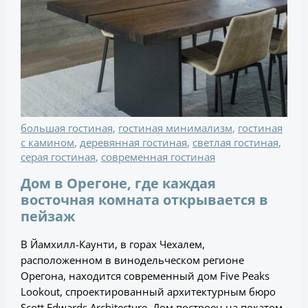
большая гостиная
,
гостиная минимализм
,
гостиная
с камином
,
деревянная гостиная
,
светлая гостиная
,
серая гостиная
,
современная гостиная
Дом в Орегоне, где каждая
восточная комната открывается в
пейзаж
В Йамхилл-Каунти, в горах Чехалем,
расположенном в винодельческом регионе
Орегона, находится современный дом Five Peaks
Lookout, спроектированный архитектурным бюро
Scott Edwards Architecture. Дом построен на покатом