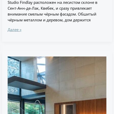
Studio Findlay расположен на лесистом склоне в
Сент-Анн-де-Лак, Квебек, и сразу привлекает
внимание смелым чёрным фасадом. Обшитый
чёрным металлом и деревом, дом держится
Далее »
Резиденция
Sandton
в
Йоханнесбурге:
дом,
обёрнутый
складными
металлическими
экранами