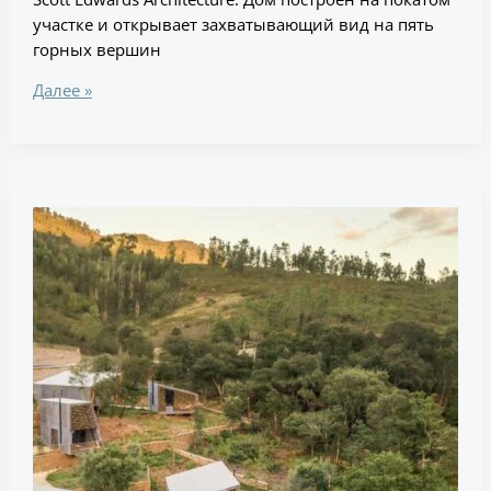
участке и открывает захватывающий вид на пять
горных вершин
Далее »
Префабрикованные
коттеджи
на
отдалённом
холме
в
Португалии