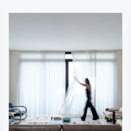
Апартаменты
CB
в
Сан-
Паулу
/
Julia
Peres.Co
Arquitetura