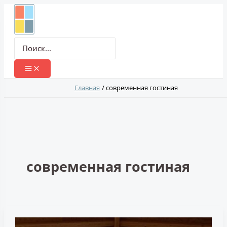
Перейти
к
содержимому
Поиск:
Главная
современная гостиная
современная гостиная
Дом
в