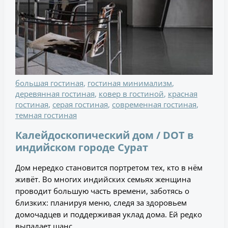
большая гостиная
,
гостиная минимализм
,
деревянная гостиная
,
ковер в гостиной
,
красная
гостиная
,
серая гостиная
,
современная гостиная
,
темная гостиная
Калейдоскопический дом / DOT в
индийском городе Сурат
Дом нередко становится портретом тех, кто в нём
живёт. Во многих индийских семьях женщина
проводит большую часть времени, заботясь о
близких: планируя меню, следя за здоровьем
домочадцев и поддерживая уклад дома. Ей редко
выпадает шанс