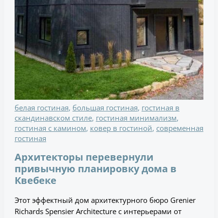
белая гостиная
,
большая гостиная
,
гостиная в
скандинавском стиле
,
гостиная минимализм
,
гостиная с камином
,
ковер в гостиной
,
современная
гостиная
Архитекторы перевернули
привычную планировку дома в
Квебеке
Этот эффектный дом архитектурного бюро Grenier
Richards Spensier Architecture с интерьерами от