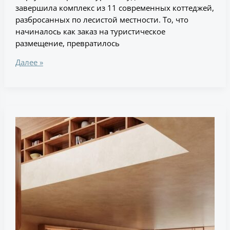
завершила комплекс из 11 современных коттеджей,
разбросанных по лесистой местности. То, что
начиналось как заказ на туристическое
размещение, превратилось
Далее »
Современный
пляжный
дом
с
португальским
и
бразильским
влиянием