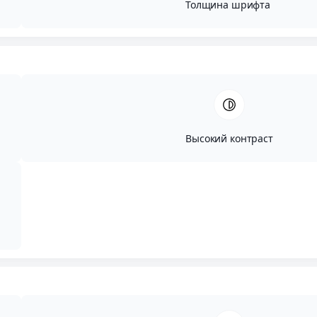
Толщина шрифта
комната. Этот центральный элемент задаёт
пространственную логику жилища, позволяя
остальной программе —
кухне
, столовой, гостиной
и системам хранения — раскрываться как
непрерывное пространство вокруг него.
Высокий контраст