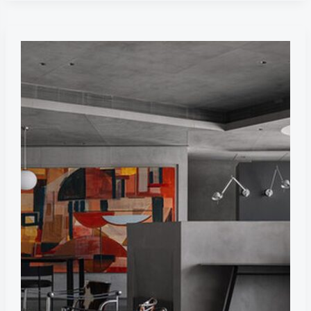
Калейдоскопический
дом
/
DOT
в
индийском
городе
Сурат