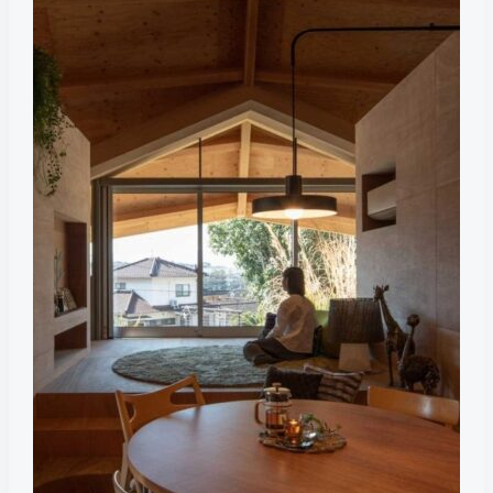
форме
паутины,
который
меняется
вместе
с
семейной
жизнью