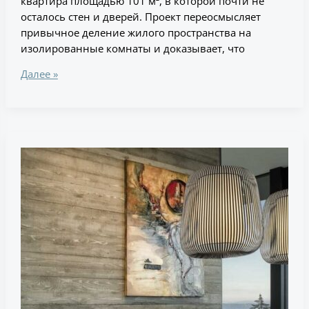
квартира площадью 101 м², в которой почти не
осталось стен и дверей. Проект переосмысляет
привычное деление жилого пространства на
изолированные комнаты и доказывает, что
Далее »
Дом
в
Орегоне,
где
каждая
восточная
комната
открывается
в
пейзаж