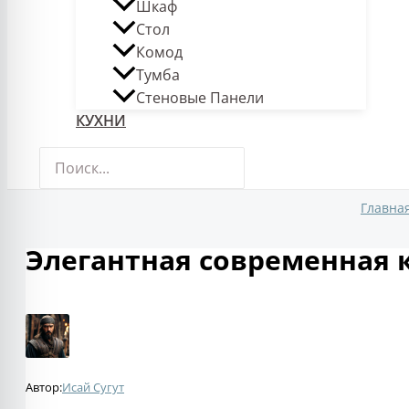
Шкаф
Стол
Комод
Тумба
Стеновые Панели
КУХНИ
Поиск:
Главна
Элегантная современная к
Автор:
Исай Сугут