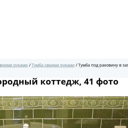
своими руками
Тумба своими руками
Тумба под раковину в за
ородный коттедж, 41 фото