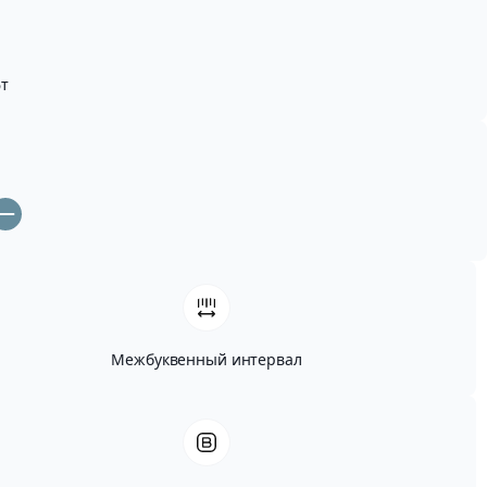
т
Межбуквенный интервал