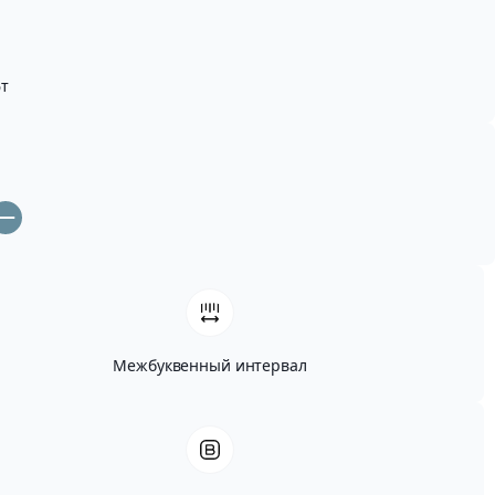
т
Межбуквенный интервал