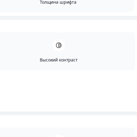
Толщина шрифта
Высокий контраст
Автор:
Исай Сугут
Опубликовано:
Июнь, 13, 2024
Редактировано:
Август, 9, 2024