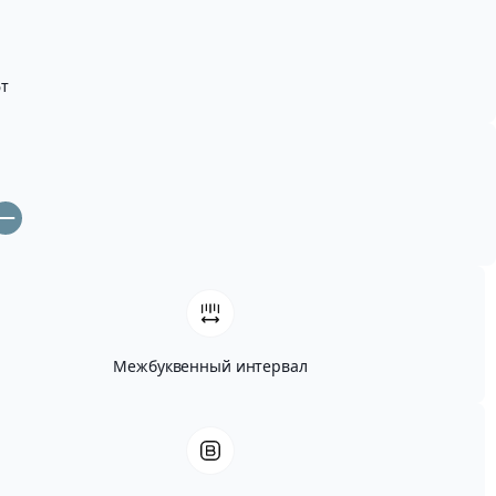
т
Межбуквенный интервал