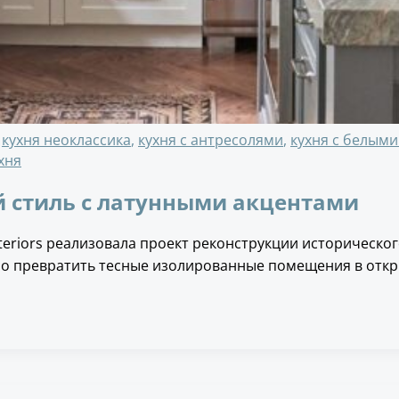
,
кухня неоклассика
,
кухня с антресолями
,
кухня с белым
хня
й стиль с латунными акцентами
teriors реализовала проект реконструкции историческог
ло превратить тесные изолированные помещения в откр