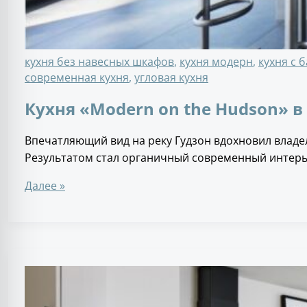
кухня без навесных шкафов
,
кухня модерн
,
кухня с 
современная кухня
,
угловая кухня
Кухня «Modern on the Hudson»
Впечатляющий вид на реку Гудзон вдохновил владе
Результатом стал органичный современный интерье
Далее »
Кухня
с
эвкалиптовыми