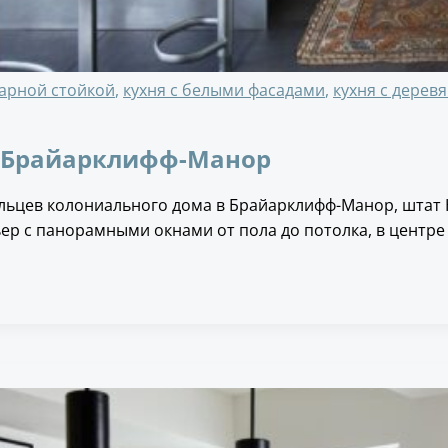
барной стойкой
,
кухня с белыми фасадами
,
кухня с дере
 в Брайарклифф-Манор
льцев колониального дома в Брайарклифф-Манор, штат 
р с панорамными окнами от пола до потолка, в центре 