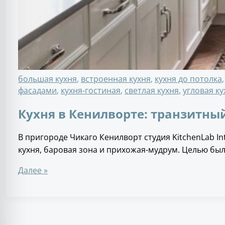
большая кухня
,
встроенная кухня
,
кухня до потолка
фасадами
,
кухня-гостиная
,
светлая кухня
,
угловая ку
Кухня в Кенилворте: транзитны
В пригороде Чикаго Кенилворт студия KitchenLab In
кухня, баровая зона и прихожая-мудрум. Целью бы
Далее »
Кухня