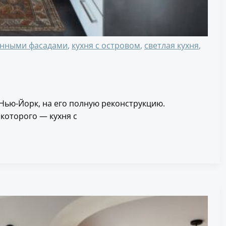
вянными фасадами
,
кухня с островом
,
светлая кухня
,
Нью-Йорк, на его полную реконструкцию.
которого — кухня с