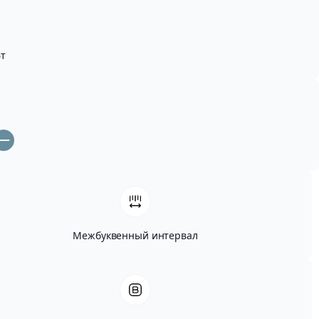
т
Межбуквенный интервал