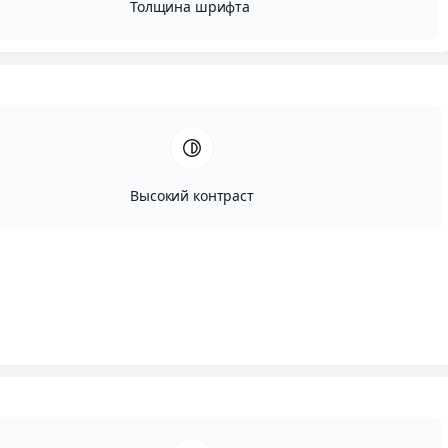
Толщина шрифта
Высокий контраст
Автор:
Исай Сугут
Опубликовано:
Март, 22, 2024
Редактировано:
Июль, 22, 2024
Я подобрал 8 больших
кухонь
-
гостиных
в
неоклассическом стиле
из Великобритании. В