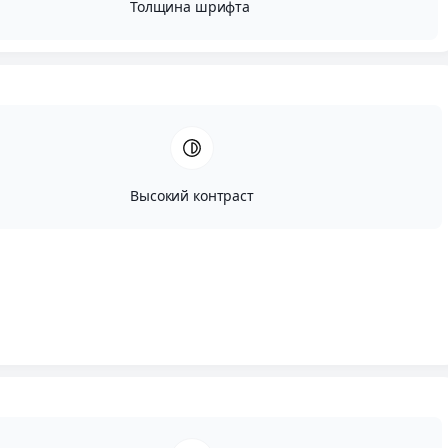
Толщина шрифта
Высокий контраст
Автор:
Исай Сугут
Опубликовано:
Февраль, 7, 2024
Редактировано:
Июль, 22, 2024
Я расскажу о дизайне
кухни
-
гостиной
, опишу
этапы
проектирования
, рассмотрю разные стили