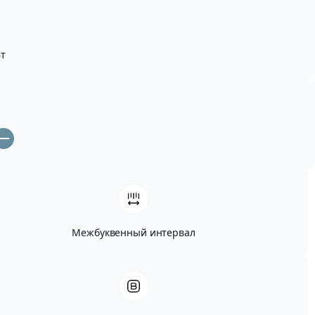
т
Межбуквенный интервал