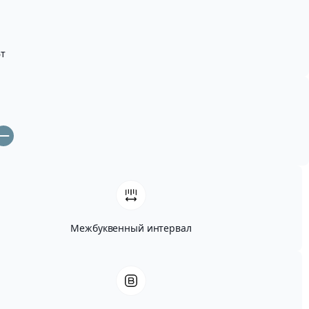
т
Межбуквенный интервал