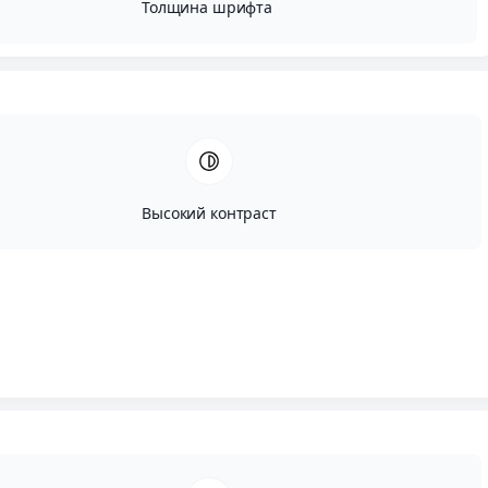
Толщина шрифта
Высокий контраст
Автор:
Исай Сугут
Опубликовано:
Май, 13, 2024
Редактировано:
Июль, 22, 2024