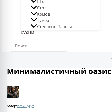
Шкаф
Стол
Комод
Тумба
Стеновые Панели
КУХНИ
Поиск:
Минималистичный оазис
Автор:
Исай Сугут