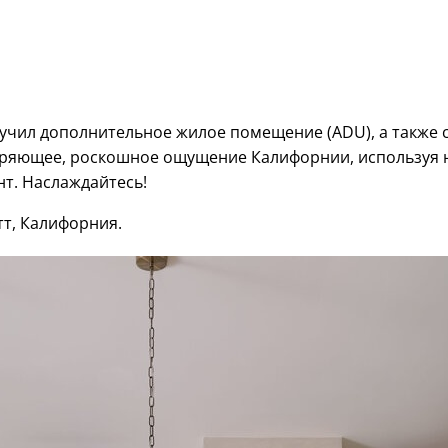
чил дополнительное жилое помещение (ADU), а также с
оряющее, роскошное ощущение Калифорнии, используя н
нт. Наслаждайтесь!
тт, Калифорния.