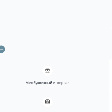
т
Межбуквенный интервал