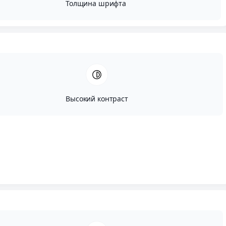
Толщина шрифта
Высокий контраст
Автор:
Исай Сугут
Опубликовано:
Май, 23, 2024
Редактировано:
Июль, 22, 2024