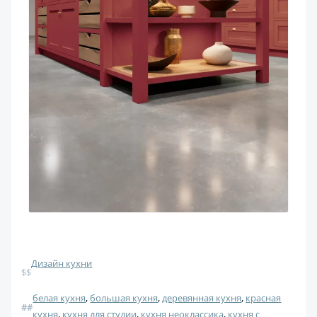
Дизайн кухни
$$
белая кухня
, 
большая кухня
, 
деревянная кухня
, 
красная
#
#
кухня
, 
кухня для студии
, 
кухня неоклассика
, 
кухня с