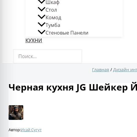
Шкаф
Стол
Комод
Тумба
Стеновые Панели
КУХНИ
Поиск:
Главная
Дизайн ин
Черная кухня JG Шейкер 
Автор:
Исай Сугут