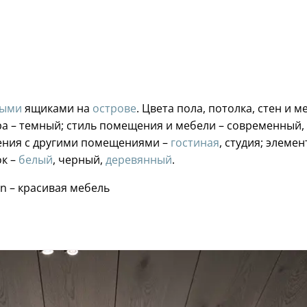
ными
ящиками на
острове
. Цвета пола, потолка, стен и 
ера – темный; стиль помещения и мебели – современный,
ения с другими помещениями –
гостиная
, студия; элеме
ок –
белый
, черный,
деревянный
.
n – красивая мебель