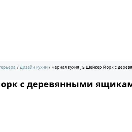
терьера
Дизайн кухни
Черная кухня JG Шейкер Йорк с дере
Йорк с деревянными ящикам