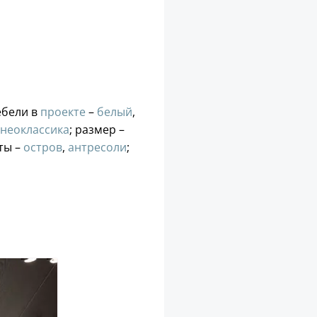
мебели в
проекте
–
белый
,
неоклассика
; размер –
нты –
остров
,
антресоли
;