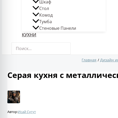
Шкаф
Стол
Комод
Тумба
Стеновые Панели
КУХНИ
Поиск:
Главная
Дизайн и
Серая кухня с металличе
Автор:
Исай Сугут