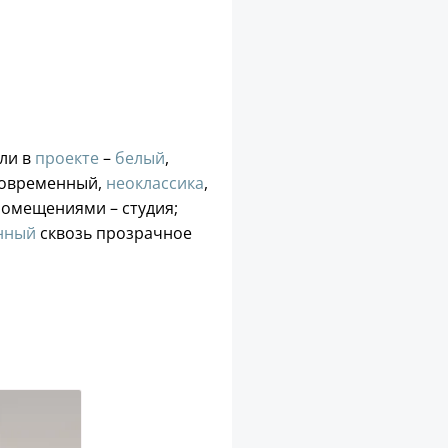
ели в
проекте
–
белый
,
 современный,
неоклассика
,
помещениями – студия;
нный
сквозь прозрачное