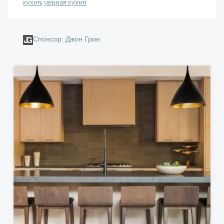
кухня
, 
черная кухня
Спонсор: Джон Грин