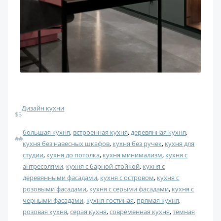
Дизайн кухни
$$
большая кухня
, 
встроенная кухня
, 
деревянная кухня
, 
#
#
кухня без навесных шкафов
, 
кухня без ручек
, 
кухня для
студии
, 
кухня до потолка
, 
кухня минимализм
, 
кухня с
антресолями
, 
кухня с барной стойкой
, 
кухня с
деревянными фасадами
, 
кухня с островом
, 
кухня с
розовыми фасадами
, 
кухня с серыми фасадами
, 
кухня с
черными фасадами
, 
кухня-гостиная
, 
прямая кухня
, 
розовая кухня
, 
серая кухня
, 
современная кухня
, 
темная