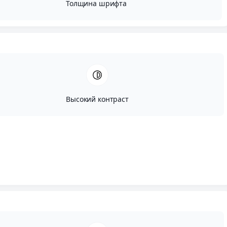
Толщина шрифта
Высокий контраст
Автор:
Исай Сугут
Опубликовано:
Июнь, 13, 2024
Редактировано:
Август, 9, 2024