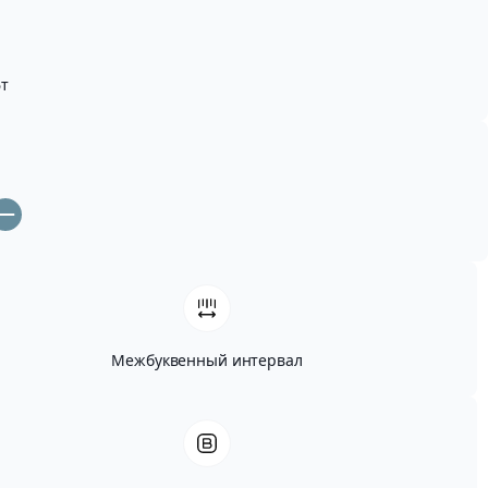
т
Межбуквенный интервал