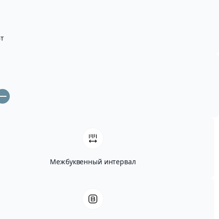
т
Межбуквенный интервал