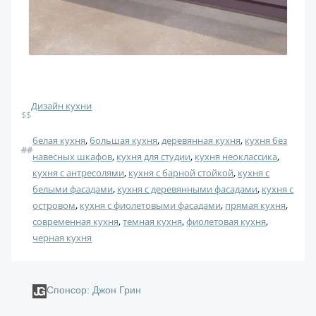
Дизайн кухни
$$
белая кухня
, 
большая кухня
, 
деревянная кухня
, 
кухня без
#
#
навесных шкафов
, 
кухня для студии
, 
кухня неоклассика
, 
кухня с антресолями
, 
кухня с барной стойкой
, 
кухня с
белыми фасадами
, 
кухня с деревянными фасадами
, 
кухня с
островом
, 
кухня с фиолетовыми фасадами
, 
прямая кухня
, 
современная кухня
, 
темная кухня
, 
фиолетовая кухня
, 
черная кухня
Спонсор: Джон Грин