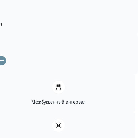
т
Межбуквенный интервал