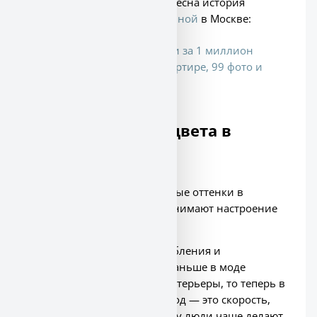
Возможно, тебе будет интересна история
создания одной
кухни
-
гостиной
в Москве:
Кухня-гостиная с рейками за 1 миллион
рублей в московской квартире, 99 фото и
чертежей
В тренде тёплые цвета в
дизайне кухни
В этом году популярны тёплые оттенки в
интерьере. Такие цвета поднимают настроение
и влияют на психику.
Дом — это место для расслабления и
восстановления сил. Если раньше в моде
были минималистичные интерьеры, то теперь в
почёте уютный дизайн. Город — это скорость,
поток,
минимализм
. Поэтому люди чаще делают