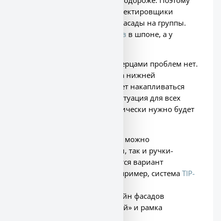
дизайнеры интерьера и проектировщики
стараются комбинировать фасады на группы.
Например, у нижних
шкафов
в шпоне, а у
верхних в эмали.
В эксплуатации с такими дверцами проблем нет.
Есть только один минус – на нижней
горизонтальной рамке может накапливаться
пыль. Но это стандартная ситуация для всех
рамочных фасадов. Периодически нужно будет
проводить уборку.
Если говорить про ручки, то можно
устанавливать как рейлинги, так и ручки-
кнопки. Ещё часто встречается вариант
открывания от нажатия. Например, система
TIP-
ON компании Blum
.
Если резюмировать, то дизайн фасадов
универсальный. Он «простой» и рамка
смотрится изящно.