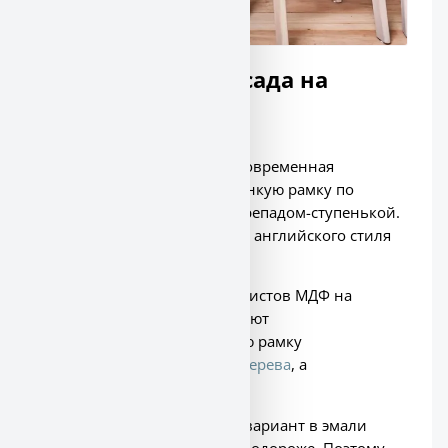
Какой дизайн фасада на
первом месте?
Популярен фасад в стиле «современная
классика
». Дверки имеют тонкую рамку по
периметру с небольшим перепадом-ступенькой.
Дизайн берёт свои корни из английского стиля
«Шейкер».
Фасады в эмали делают из листов МДФ на
станках с ЧПУ. В шпоне делают
комбинированно. Внешнюю рамку
изготавливают из массива
дерева
, а
центральную часть из МДФ.
Если говорить про цену, то вариант в эмали
будет доступным. В шпоне подороже. Поэтому