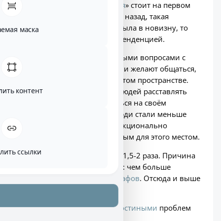
Планировка «
кухня
-
гостиная
» стоит на первом
месте. Если, скажем лет пять назад, такая
планировка в странах СНГ была в новизну, то
аемая маска
сейчас она стала массовой тенденцией.
Все хотят заниматься бытовыми вопросами с
другими членами семьи. Они желают общаться,
взаимодействовать в открытом пространстве.
лить контент
Образ жизни стимулирует людей расставлять
приоритеты и фокусироваться на своём
развитии. Проще говоря, люди стали меньше
готовить. Отсюда
кухня
функционально
перестала быть традиционным для этого местом.
лить ссылки
Цена такой
кухни
больше в 1,5-2 раза. Причина
в масштабе. Общее правило: чем больше
помещение, тем больше
шкафов
. Отсюда и выше
цена.
В эксплуатации с
кухнями
-
гостиными
проблем
нет.