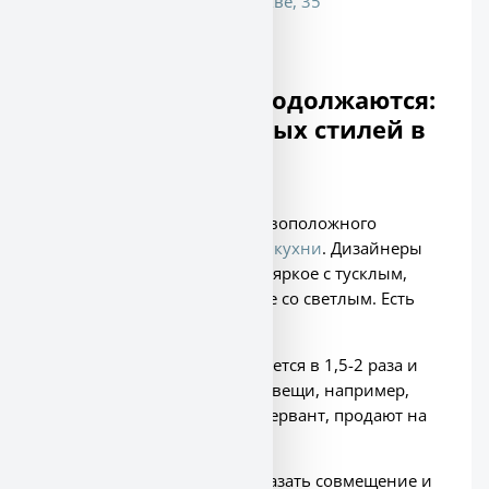
«Сердце Столицы» в Москве, 35
фотографий
Эксперименты продолжаются:
совмещение разных стилей в
дизайне кухни
Противопоставление противоположного
известный метод в дизайне
кухни
. Дизайнеры
совмещают старое с новым, яркое с тусклым,
шершавое с гладким, тёмное со светлым. Есть
запрос на такой дизайн.
Цена таких
проектов
отличается в 1,5-2 раза и
зависит от задачи. Какие-то вещи, например,
старые барные стулья или сервант, продают на
барахолке.
На первом месте задача показать совмещение и