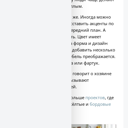
свой дом более живым и тёплым.
Цена
проекта
остаётся такой же. Иногда можно
даже что-то удешевить и расставить акценты по
цветам. Вывести что-то на передний план. А
вторичные детали удешевить. Цвет имеет
большее значение, чем сама форма и дизайн
деталей. Иногда достаточно добавить несколько
деталей в тёплом цвете и мебель преображается.
Это может быть яркая плитка или фартук.
Выбор тональности о много говорит о хозяине
дома. Яркие тёплые цвета вызывают
добродушный отклик у гостей.
Поэтому мы будем видеть больше
проектов
, где
есть терракотовый, нежно-жёлтые и
бордовые
оттенки.