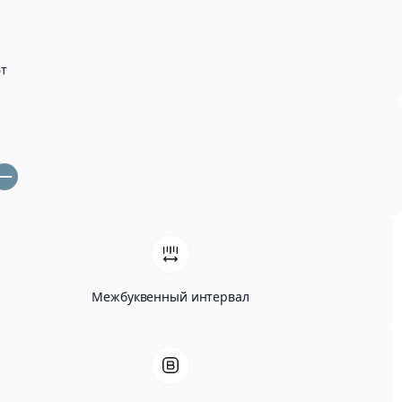
т
Межбуквенный интервал