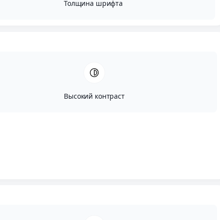
Толщина шрифта
Высокий контраст
Автор:
Исай Сугут
Опубликовано:
Май, 22, 2024
Редактировано:
Июль, 22, 2024