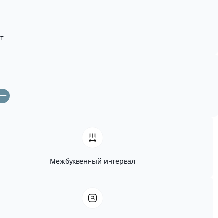
т
Межбуквенный интервал