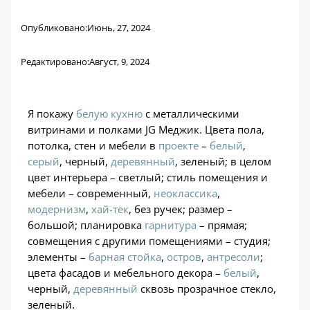
Опубликовано:
Июнь, 27, 2024
Редактировано:
Август, 9, 2024
Я покажу
белую
кухню
с металлическими
витринами и полками JG Меджик. Цвета пола,
потолка, стен и мебели в
проекте
–
белый
,
серый
, черный,
деревянный
, зеленый; в целом
цвет интерьера – светлый; стиль помещения и
мебели – современный,
неоклассика
,
модернизм
,
хай-тек
, без ручек; размер –
большой; планировка
гарнитура
– прямая;
совмещения с другими помещениями – студия;
элементы –
барная стойка
,
остров
,
антресоли
;
цвета фасадов и мебельного декора –
белый
,
черный,
деревянный
сквозь прозрачное стекло,
.
зеленый