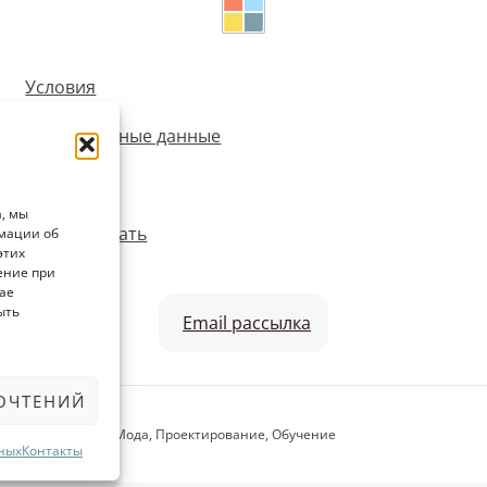
Условия
Персональные данные
Cookie
, мы
Опубликовать
рмации об
этих
ение при
ае
ыть
Email рассылка
ОЧТЕНИЙ
ни, Мебель, Идеи, Мода, Проектирование, Обучение
ных
Контакты