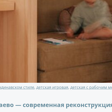
андинавском стиле
,
детская игровая
,
детская с рабочим м
аево — современная реконструкция