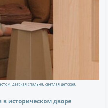
естом
,
детская спальня
,
светлая детская
,
 в историческом дворе