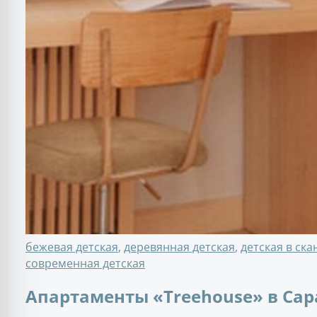
бежевая детская
,
деревянная детская
,
детская в ск
современная детская
Апартаменты «Treehouse» в Сар