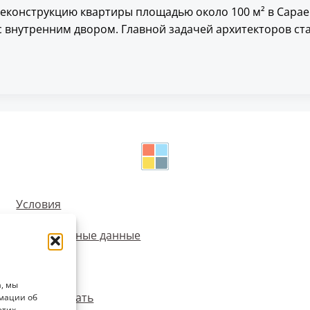
у реконструкцию квартиры площадью около 100 м² в Сара
внутренним двором. Главной задачей архитекторов стал
Условия
Персональные данные
Cookie
, мы
Опубликовать
рмации об
этих