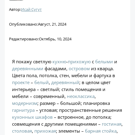
Автор:
Исай Сугут
Опубликовано:
Август, 21, 2024
Редактировано:
Октябрь, 10, 2024
Я покажу светлую
кухню
-
прихожую
с
белыми
и
деревянными
фасадами,
островом
из кварца.
Цвета пола, потолка, стен, мебели и фартука в
проекте
–
белый
,
деревянный
; в целом цвет
интерьера – светлый; стиль помещения и
мебели – современный,
неоклассика
,
модернизм
; размер – большой; планировка
гарнитура
– угловая; пространственные решения
кухонных шкафов
– встроенное, до потолка;
совмещения с другими помещениями –
гостиная
,
столовая
,
прихожая
; элементы –
барная стойка
,