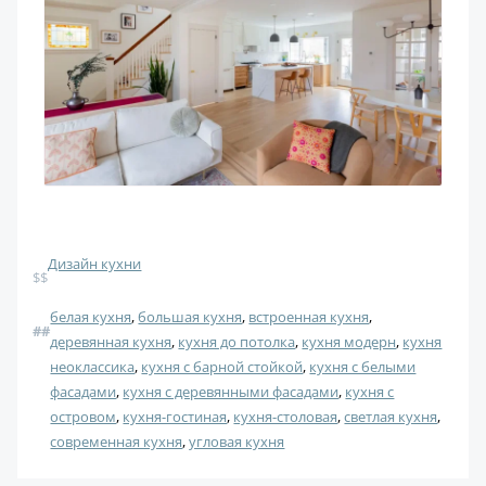
Дизайн кухни
$$
белая кухня
, 
большая кухня
, 
встроенная кухня
, 
#
#
деревянная кухня
, 
кухня до потолка
, 
кухня модерн
, 
кухня
неоклассика
, 
кухня с барной стойкой
, 
кухня с белыми
фасадами
, 
кухня с деревянными фасадами
, 
кухня с
островом
, 
кухня-гостиная
, 
кухня-столовая
, 
светлая кухня
, 
современная кухня
, 
угловая кухня