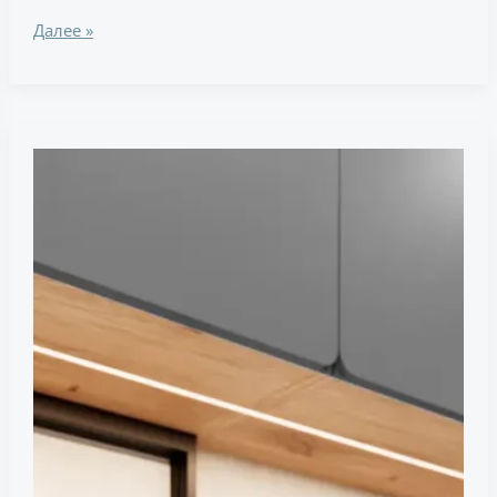
Далее »
Какие
цвета
чаще
всего
используют
в
оформлении
современной
кухни?