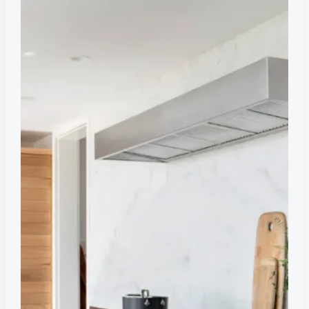
наиболее
эффективны
для
современной
кухни?