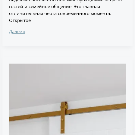
гостей и семейное общение. Это главная
отличительная черта современного момента.
Открытое
Далее »
Какие
виды
межкомнатных
дверей
и
перегородок
преобладают
в
современных
кухнях?