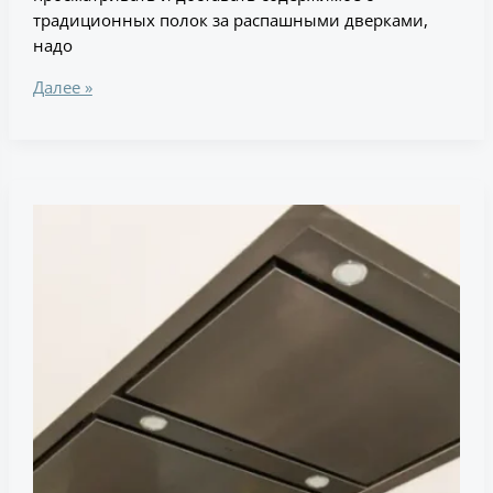
традиционных полок за распашными дверками,
надо
Далее »
Как
выбрать
современную
варочную
панель?