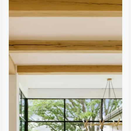
типы
оконных
конструкций
используют
на
современных
кухнях?