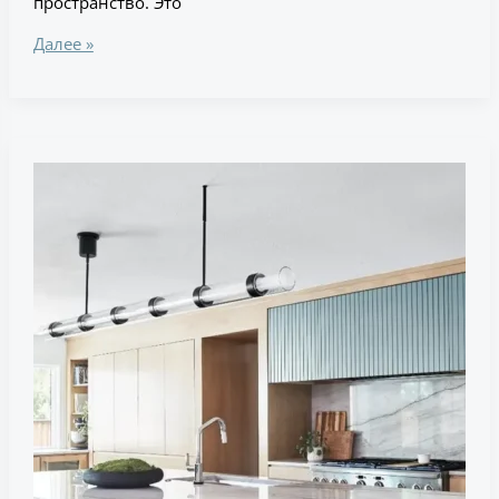
пространство. Это
Далее »
Какие
основные
черты
отличают
интерьер
современной
кухни
от
традиционной?