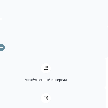
т
Межбуквенный интервал