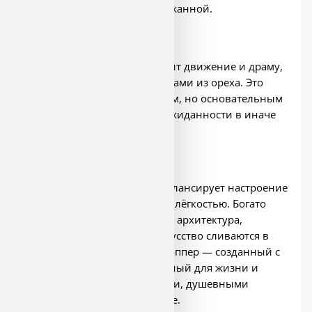
ощущается интимной и сдержанной.
Бар
В баре Fantasy Quartzite вводит движение и драму,
красиво контрастируя с шкафами из ореха. Это
сочетание ощущается дерзким, но основательным
— умышленный момент неожиданности в иначе
сдержанной палитре дома.
Результат
Результат — дом, который балансирует настроение
с комфортом, утончённость с лёгкостью. Богато
структурированная среда, где архитектура,
материалы, освещение и искусство сливаются в
гармонии. Настоящий шоустоппер — созданный с
намерением, спроектированный для жизни и
возвышенный продуманными, душевными
деталями на каждом повороте.