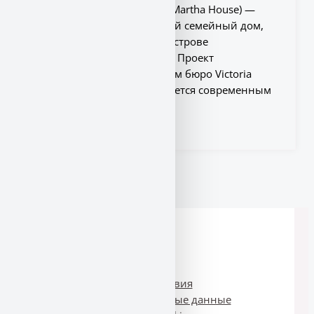
Дом Маунт-Марта (Mount Martha House) —
экономичный деревянный семейный дом,
расположенный на полуострове
Морнингтон в Австралии. Проект
разработан архитектурным бюро Victoria
Merrett Architects и отличается современным
...
Условия
Персональные данные