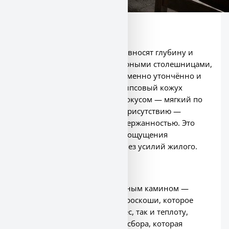
Кухня
На
кухне
шкафы из ореха привносят глубину и
богатство, сочетаясь с мраморными столешницами,
которые ощущаются одновременно утончённо и
долговечно. Скульптурный гипсовый кожух
вытяжки становится тихим фокусом — мягкий по
текстуре, архитектурный по присутствию —
балансируя элегантность с сдержанностью. Это
пространство, созданное для ощущения
возвышенного, но при этом без усилий жилого.
Гостиная
Гостиная закреплена мраморным камином —
утверждение вневременной роскоши, которое
добавляет как визуальный вес, так и теплоту,
создавая естественную точку сбора, которая