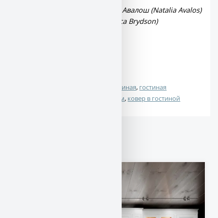
Дизайн и стилизация: Наталья Авалош (Natalia Avalos)
Фото: Джессика Бридсон (Jessica Brydson)
Дизайн гостиной
$$
бежевая гостиная
, 
большая гостиная
, 
гостиная
#
#
неоклассика
, 
гостиная с камином
, 
ковер в гостиной
Спонсор: Джон Грин