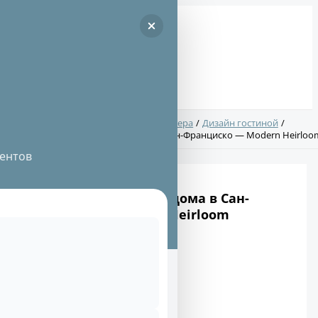
Перейти
к
содержимому
Поиск:
Главная
Дизайн интерьера
Дизайн гостиной
Проект современного дома в Сан-Франциско — Modern Heirloo
ентов
Проект современного дома в Сан-
Франциско — Modern Heirloom
Автор:
Исай Сугут