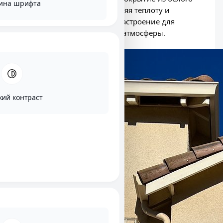
ина шрифта
дуба объединяет дом, добавляя теплоту и
преемственность, создавая настроение для
мрачной, но приглашающей атмосферы.
кий контраст