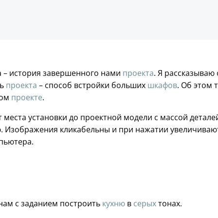
а – история завершенного нами
проекта
. Я рассказываю
ть
проекта
– способ встройки больших
шкафов
. Об этом 
том
проекте
.
места установки до проектной модели с массой детале
ю. Изображения кликабельны и при нажатии увеличиваю
пьютера.
 нам с заданием построить
кухню
в
серых
тонах.