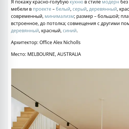
Я покажу красно-голубую
кухню
в стиле
модерн
без
мебели в
проекте
–
белый
,
серый
,
деревянный
, кра
современный,
минимализм
; размер – большой; пл
встроенное, до потолка; совмещения с другими п
деревянный
, красный,
синий
.
Архитектор: Office Alex Nicholls
Место: MELBOURNE, AUSTRALIA