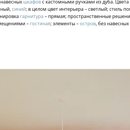
 навесных
шкафов
с кастомными ручками из дуба. Цвета 
сный,
синий
; в целом цвет интерьера – светлый; стиль 
анировка
гарнитура
– прямая; пространственные решен
омещениями –
гостиная
; элементы –
остров
, без навесных