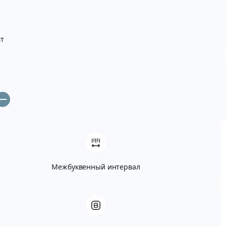
т
Межбуквенный интервал