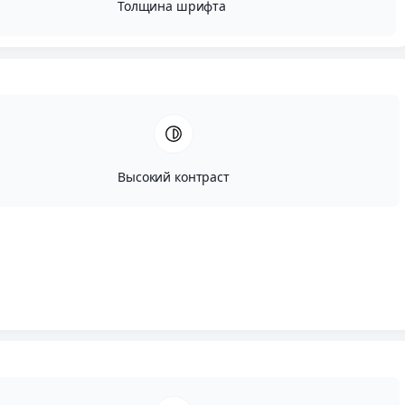
Толщина шрифта
Высокий контраст
Автор:
Вадим Портнов
Опубликовано:
Февраль, 23, 2024
Редактировано:
Август, 15, 2024
Скачивай, просматривай, демонстрируй