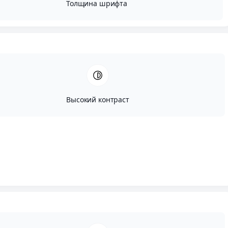
Толщина шрифта
Высокий контраст
Автор:
Вадим Портнов
Опубликовано:
Январь, 12, 2013
Редактировано:
Февраль, 23, 2026