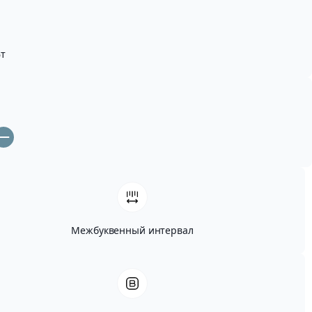
т
Межбуквенный интервал