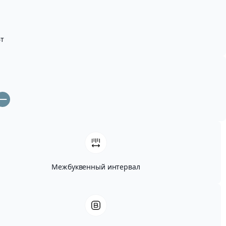
т
Межбуквенный интервал